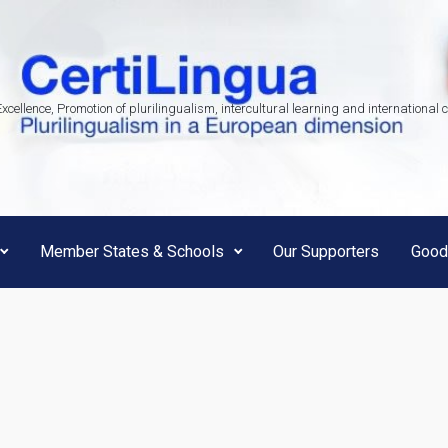
Excellence, Promotion of plurilingualism, intercultural learning and international 
Member States & Schools
Our Supporters
Good