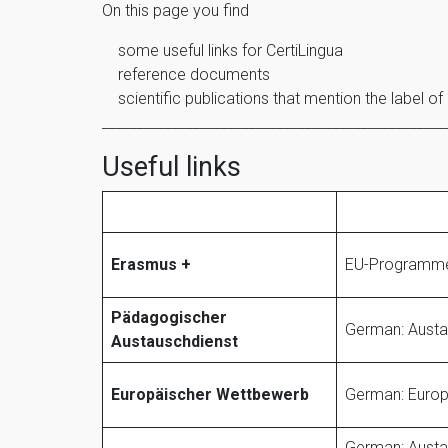
On this page you find
some useful links for CertiLingua
reference documents
scientific publications that mention the label o
_________________________________________________
Useful links
Erasmus +
EU-Programme
Pädagogischer
German: Austa
Austauschdienst
Europäischer Wettbewerb
German: Europ
German: Austau