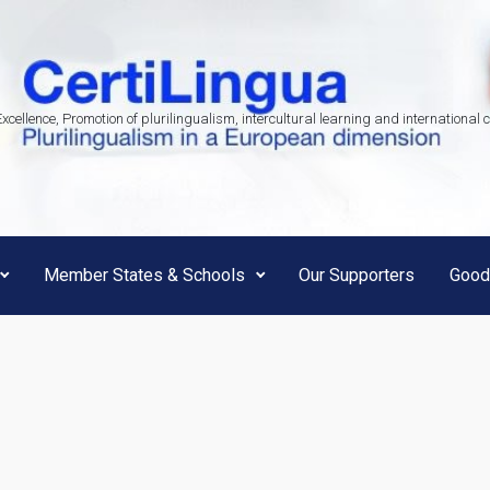
Excellence, Promotion of plurilingualism, intercultural learning and international 
Member States & Schools
Our Supporters
Good