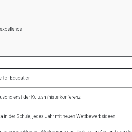
f excellence
__
 for Education
uschdienst der Kultusministerkonferenz
a in der Schule, jedes Jahr mit neuen Wettbewerbsideen
schmöglichkeiten, Workcamps und Praktika im Ausland von der F